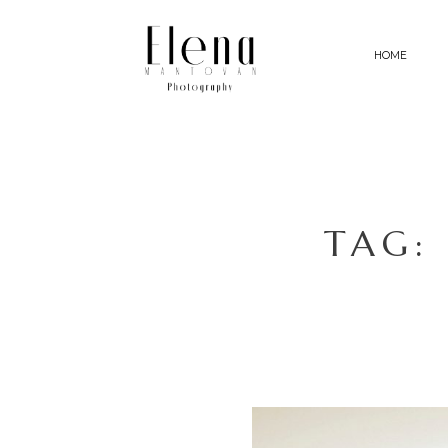
HOME
HOME
FOTOGRAFIE
TAG:
MIJN AANPAK
VERHALEN
ABOUT