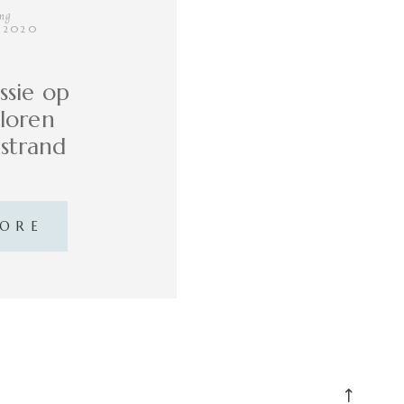
ing
, 2020
ssie op
loren
 strand
MORE