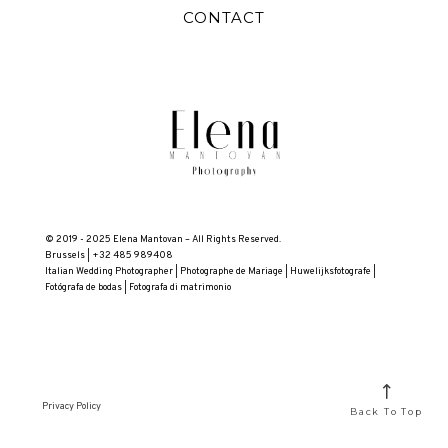
CONTACT
© 2019 - 2025 Elena Mantovan – All Rights Reserved.
Brussels | +32 485 989408
Italian Wedding Photographer | Photographe de Mariage | Huwelijksfotografe |
Fotógrafa de bodas | Fotografa di matrimonio
Privacy Policy
Back To Top