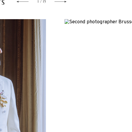
's
1
/
15