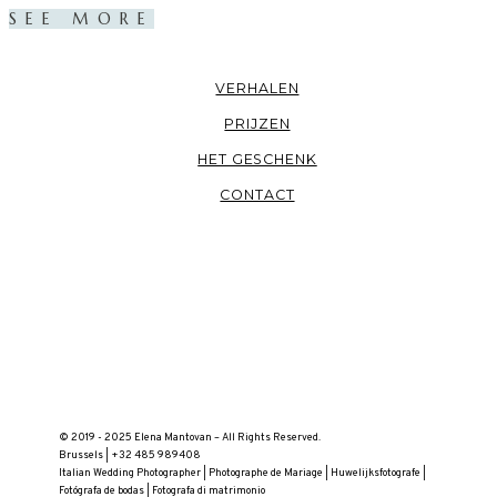
SEE MORE
VERHALEN
PRIJZEN
HET GESCHENK
CONTACT
© 2019 - 2025 Elena Mantovan – All Rights Reserved.
Brussels | +32 485 989408
Italian Wedding Photographer | Photographe de Mariage | Huwelijksfotografe |
Fotógrafa de bodas | Fotografa di matrimonio