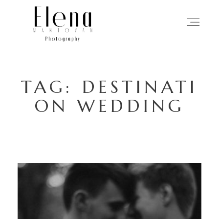
HOME
TAG: DESTINATI
FOTOGRAFIE
ON WEDDING
MIJN AANPAK
VERHALEN
ABOUT