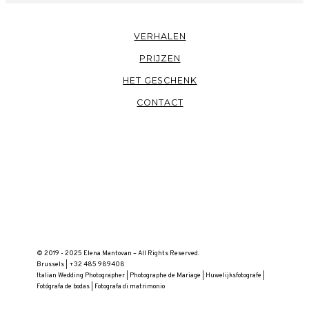
VERHALEN
PRIJZEN
HET GESCHENK
CONTACT
© 2019 - 2025 Elena Mantovan – All Rights Reserved.
Brussels | +32 485 989408
Italian Wedding Photographer | Photographe de Mariage | Huwelijksfotografe |
Fotógrafa de bodas | Fotografa di matrimonio