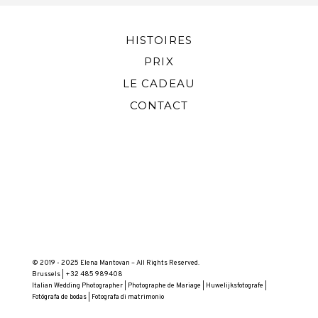
HISTOIRES
PRIX
LE CADEAU
CONTACT
© 2019 - 2025 Elena Mantovan – All Rights Reserved.
Brussels | +32 485 989408
Italian Wedding Photographer | Photographe de Mariage | Huwelijksfotografe |
Fotógrafa de bodas | Fotografa di matrimonio